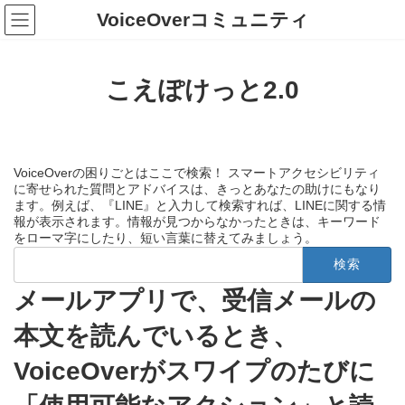
コ
ナ
VoiceOverコミュニティ
ン
ビ
テ
ゲ
ン
ー
ツ
シ
こえぽけっと2.0
へ
ョ
ス
ン
キ
に
ッ
移
プ
動
VoiceOverの困りごとはここで検索！ スマートアクセシビリティ
に寄せられた質問とアドバイスは、きっとあなたの助けにもなり
ます。例えば、『LINE』と入力して検索すれば、LINEに関する情
報が表示されます。情報が見つからなかったときは、キーワード
をローマ字にしたり、短い言葉に替えてみましょう。
検
索:
メールアプリで、受信メールの
本文を読んでいるとき、
VoiceOverがスワイプのたびに