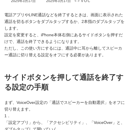
2025年3月17日
2025年3月17日
V O C
終
更
新
電話アプリやLINE通話などを終了するときは、画面に表示された
日
通話を切るボタンをダブルタップするか、2本指のダブルタップを
時
します。
:
設定を変更すると、iPhone本体右側にあるサイドボタンを押すだ
けで、通話を終了できるようになります。
ただし、この使い方にするには、通話中に耳から離してスピーカ
ー通話に切り替える設定をオフにする必要があります。
サイドボタンを押して通話を終了す
る設定の手順
まず、VoiceOver設定の「通話でスピーカーを自動選択」をオフに
切り替えます。
1．
「設定アプリ」から、「アクセシビリティ」、「VoiceOver」と、
ダブルタップして開いていく。