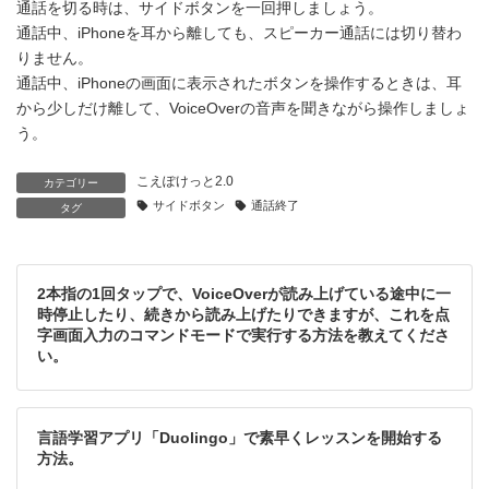
通話を切る時は、サイドボタンを一回押しましょう。
通話中、iPhoneを耳から離しても、スピーカー通話には切り替わ
りません。
通話中、iPhoneの画面に表示されたボタンを操作するときは、耳
から少しだけ離して、VoiceOverの音声を聞きながら操作しましょ
う。
こえぽけっと2.0
カテゴリー
サイドボタン
通話終了
タグ
2本指の1回タップで、VoiceOverが読み上げている途中に一
時停止したり、続きから読み上げたりできますが、これを点
字画面入力のコマンドモードで実行する方法を教えてくださ
い。
言語学習アプリ「Duolingo」で素早くレッスンを開始する
方法。