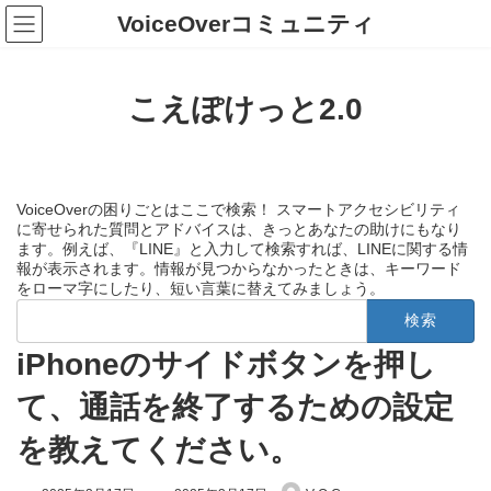
コ
ナ
VoiceOverコミュニティ
ン
ビ
テ
ゲ
ン
ー
ツ
シ
こえぽけっと2.0
へ
ョ
ス
ン
キ
に
ッ
移
プ
動
VoiceOverの困りごとはここで検索！ スマートアクセシビリティ
に寄せられた質問とアドバイスは、きっとあなたの助けにもなり
ます。例えば、『LINE』と入力して検索すれば、LINEに関する情
報が表示されます。情報が見つからなかったときは、キーワード
をローマ字にしたり、短い言葉に替えてみましょう。
検
索:
iPhoneのサイドボタンを押し
て、通話を終了するための設定
を教えてください。
最