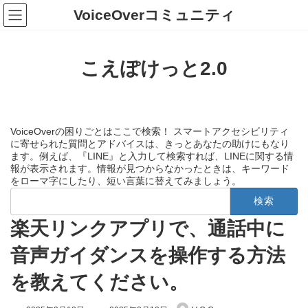
コ
ナ
VoiceOverコミュニティ
ン
ビ
テ
ゲ
ン
ー
ツ
シ
こえぽけっと2.0
へ
ョ
ス
ン
キ
に
ッ
移
プ
動
VoiceOverの困りごとはここで検索！ スマートアクセシビリティ
に寄せられた質問とアドバイスは、きっとあなたの助けにもなり
ます。例えば、『LINE』と入力して検索すれば、LINEに関する情
報が表示されます。情報が見つからなかったときは、キーワード
をローマ字にしたり、短い言葉に替えてみましょう。
検
索:
楽天リンクアプリで、通話中に
音声ガイダンスを操作する方法
を教えてください。
最