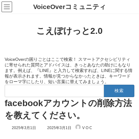
コ
ナ
VoiceOverコミュニティ
ン
ビ
テ
ゲ
ン
ー
ツ
シ
こえぽけっと2.0
へ
ョ
ス
ン
キ
に
ッ
移
プ
動
VoiceOverの困りごとはここで検索！ スマートアクセシビリティ
に寄せられた質問とアドバイスは、きっとあなたの助けにもなり
ます。例えば、『LINE』と入力して検索すれば、LINEに関する情
報が表示されます。情報が見つからなかったときは、キーワード
をローマ字にしたり、短い言葉に替えてみましょう。
検
索:
facebookアカウントの削除方法
を教えてください。
最
2025年3月1日
2025年3月1日
V O C
終
更