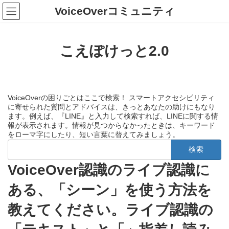
コ
ナ
VoiceOverコミュニティ
ン
ビ
テ
ゲ
ン
ー
ツ
シ
こえぽけっと2.0
へ
ョ
ス
ン
キ
に
ッ
移
プ
動
VoiceOverの困りごとはここで検索！ スマートアクセシビリティ
に寄せられた質問とアドバイスは、きっとあなたの助けにもなり
ます。例えば、『LINE』と入力して検索すれば、LINEに関する情
報が表示されます。情報が見つからなかったときは、キーワード
をローマ字にしたり、短い言葉に替えてみましょう。
検
索:
VoiceOver認識のライブ認識に
ある、「シーン」を使う方法を
教えてください。ライブ認識の