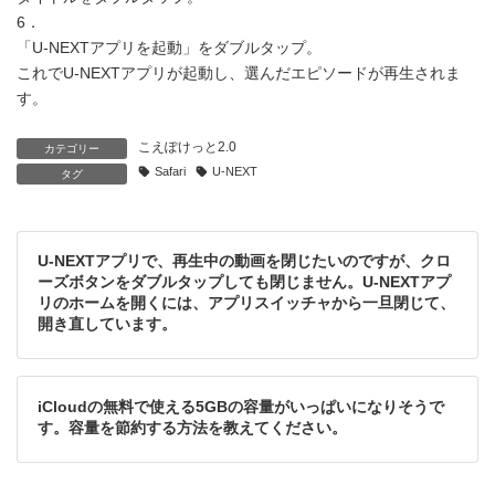
6．
「U-NEXTアプリを起動」をダブルタップ。
これでU-NEXTアプリが起動し、選んだエピソードが再生されま
す。
こえぽけっと2.0
カテゴリー
Safari
U-NEXT
タグ
U-NEXTアプリで、再生中の動画を閉じたいのですが、クロ
ーズボタンをダブルタップしても閉じません。U-NEXTアプ
リのホームを開くには、アプリスイッチャから一旦閉じて、
開き直しています。
iCloudの無料で使える5GBの容量がいっぱいになりそうで
す。容量を節約する方法を教えてください。