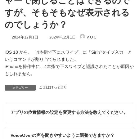
ャーで閉じることはできるので
すが、そもそもなぜ表示される
のでしょうか？
最
2024年12月1日
2024年12月1日
V O C
終
更
新
iOS 18 から、「4本指で下にスワイプ」に「Siriでタイプ入力」と
日
いうコマンドが割り当てられました。
時
iPhoneを操作中に、4本指で下スワイプと認識されたことが原因か
:
もしれません。
こえぽけっと2.0
カテゴリー
アプリの位置情報の設定を変更する方法を教えてください。
VoiceOverの声を聞きやすいように調整できますか？