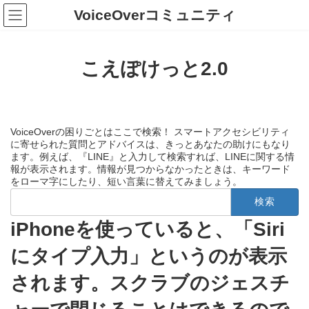
コ
ナ
VoiceOverコミュニティ
ン
ビ
テ
ゲ
ン
ー
ツ
シ
こえぽけっと2.0
へ
ョ
ス
ン
キ
に
ッ
移
プ
動
VoiceOverの困りごとはここで検索！ スマートアクセシビリティ
に寄せられた質問とアドバイスは、きっとあなたの助けにもなり
ます。例えば、『LINE』と入力して検索すれば、LINEに関する情
報が表示されます。情報が見つからなかったときは、キーワード
をローマ字にしたり、短い言葉に替えてみましょう。
検
索:
iPhoneを使っていると、「Siri
にタイプ入力」というのが表示
されます。スクラブのジェスチ