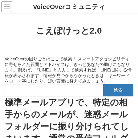
コ
ナ
VoiceOverコミュニティ
ン
ビ
テ
ゲ
ン
ー
ツ
シ
こえぽけっと2.0
へ
ョ
ス
ン
キ
に
ッ
移
プ
動
VoiceOverの困りごとはここで検索！ スマートアクセシビリティ
に寄せられた質問とアドバイスは、きっとあなたの助けにもなり
ます。例えば、『LINE』と入力して検索すれば、LINEに関する情
報が表示されます。情報が見つからなかったときは、キーワード
をローマ字にしたり、短い言葉に替えてみましょう。
検
索:
標準メールアプリで、特定の相
手からのメールが、迷惑メール
フォルダーに振り分けられてし