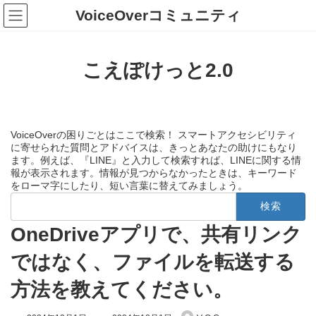
コ
ナ
VoiceOverコミュニティ
ン
ビ
テ
ゲ
ン
ー
ツ
シ
こえぽけっと2.0
へ
ョ
ス
ン
キ
に
ッ
移
プ
動
VoiceOverの困りごとはここで検索！ スマートアクセシビリティ
に寄せられた質問とアドバイスは、きっとあなたの助けにもなり
ます。例えば、『LINE』と入力して検索すれば、LINEに関する情
報が表示されます。情報が見つからなかったときは、キーワード
をローマ字にしたり、短い言葉に替えてみましょう。
検
索:
OneDriveアプリで、共有リンク
ではなく、ファイルを転送する
方法を教えてください。
最