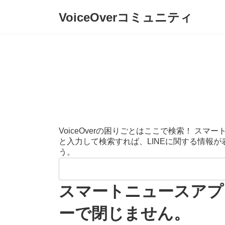
コ
ナ
VoiceOverコミュニティ
ン
ビ
テ
ゲ
ン
ー
ツ
シ
へ
ョ
ス
ン
キ
に
ッ
移
プ
動
VoiceOverの困りごとはここで検索！ 
と入力して検索すれば、LINEに関する情報
う。
検
索:
スマートニュースアプ
ーで閉じません。