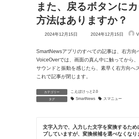
また、戻るボタンにカ
方法はありますか？
最
2024年12月15日
2024年12月15日
V
終
更
新
SmartNewsアプリのすべての記事は、右
日
VoiceOverでは、画面の真ん中に触ってか
時
:
サウンドと振動を感じたら、素早く右方向へ
これで記事が閉じます。
こえぽけっと2.0
カテゴリー
SmartNews
スマニュー
タグ
文字入力で、入力した文字を変換するため
プしていますが、変換候補を選べなくなり