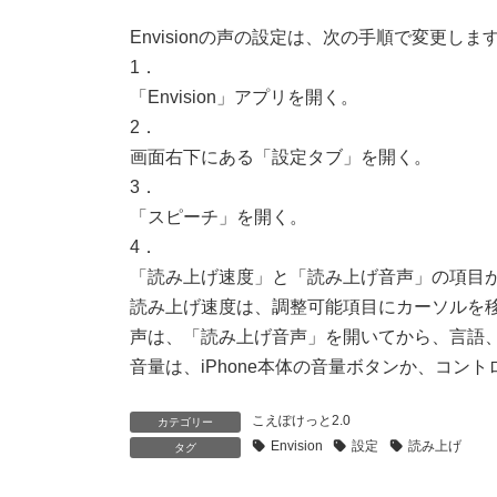
更
新
Envisionの声の設定は、次の手順で変更しま
日
1．
時
:
「Envision」アプリを開く。
2．
画面右下にある「設定タブ」を開く。
3．
「スピーチ」を開く。
4．
「読み上げ速度」と「読み上げ音声」の項目
読み上げ速度は、調整可能項目にカーソルを
声は、「読み上げ音声」を開いてから、言語
音量は、iPhone本体の音量ボタンか、コン
こえぽけっと2.0
カテゴリー
Envision
設定
読み上げ
タグ