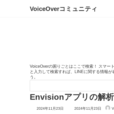
コ
ナ
VoiceOverコミュニティ
ン
ビ
テ
ゲ
ン
ー
ツ
シ
へ
ョ
ス
ン
キ
に
ッ
移
プ
動
VoiceOverの困りごとはここで検索！ 
と入力して検索すれば、LINEに関する情報
う。
検
索:
Envisionアプリ
最
2024年11月23日
2024年11月23日
V
終