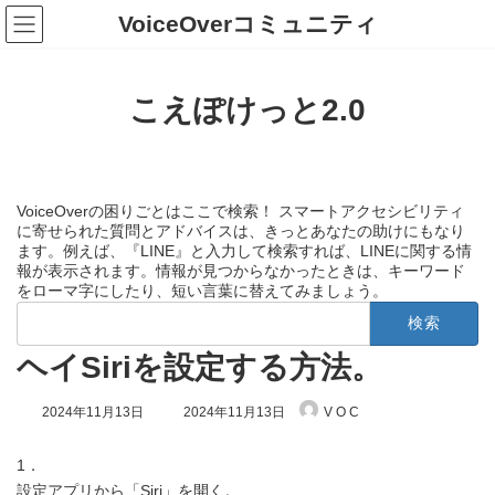
コ
ナ
VoiceOverコミュニティ
ン
ビ
テ
ゲ
ン
ー
ツ
シ
こえぽけっと2.0
へ
ョ
ス
ン
キ
に
ッ
移
プ
動
VoiceOverの困りごとはここで検索！ スマートアクセシビリティ
に寄せられた質問とアドバイスは、きっとあなたの助けにもなり
ます。例えば、『LINE』と入力して検索すれば、LINEに関する情
報が表示されます。情報が見つからなかったときは、キーワード
をローマ字にしたり、短い言葉に替えてみましょう。
検
索:
ヘイSiriを設定する方法。
最
2024年11月13日
2024年11月13日
V O C
終
更
新
1．
日
設定アプリから「Siri」を開く。