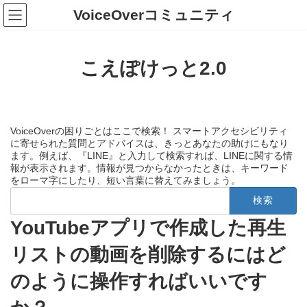
コ
ナ
VoiceOverコミュニティ
ン
ビ
テ
ゲ
ン
ー
ツ
シ
こえぽけっと2.0
へ
ョ
ス
ン
キ
に
ッ
移
プ
動
VoiceOverの困りごとはここで検索！ スマートアクセシビリティ
に寄せられた質問とアドバイスは、きっとあなたの助けにもなり
ます。例えば、『LINE』と入力して検索すれば、LINEに関する情
報が表示されます。情報が見つからなかったときは、キーワード
をローマ字にしたり、短い言葉に替えてみましょう。
検
索:
YouTubeアプリで作成した再生
リストの動画を削除するにはど
のように操作すればいいです