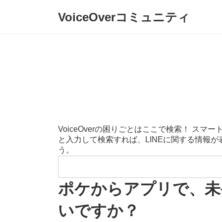
コ
ナ
VoiceOverコミュニティ
ン
ビ
テ
ゲ
ン
ー
ツ
シ
へ
ョ
ス
ン
キ
に
ッ
移
プ
動
VoiceOverの困りごとはここで検索！ 
と入力して検索すれば、LINEに関する情報
う。
検
索:
ポケからアプリで、未
いですか？