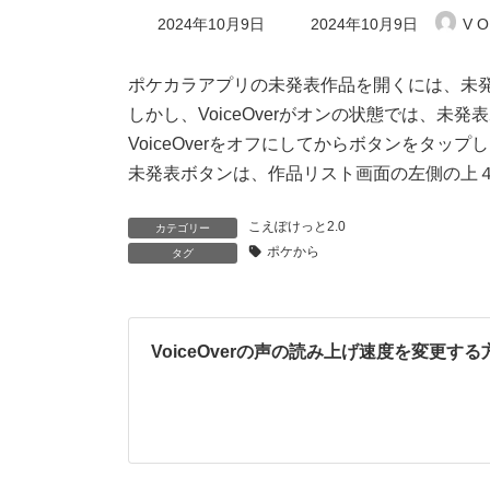
最
2024年10月9日
2024年10月9日
V O
終
更
新
ポケカラアプリの未発表作品を開くには、未
日
しかし、VoiceOverがオンの状態では、
時
:
VoiceOverをオフにしてからボタンをタップ
未発表ボタンは、作品リスト画面の左側の上
こえぽけっと2.0
カテゴリー
ポケから
タグ
VoiceOverの声の読み上げ速度を変更する