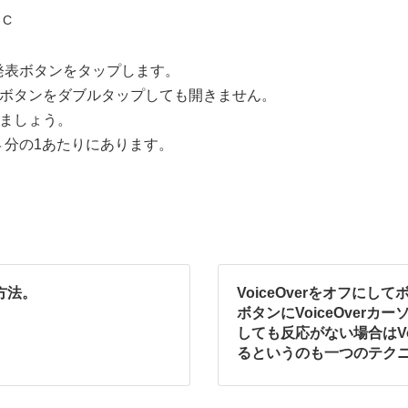
 C
発表ボタンをタップします。
未発表ボタンをダブルタップしても開きません。
しましょう。
４分の1あたりにあります。
方法。
VoiceOverをオフに
ボタンにVoiceOver
しても反応がない場合はVo
るというのも一つのテク