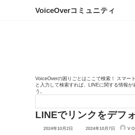
コ
ナ
VoiceOverコミュニティ
ン
ビ
テ
ゲ
ン
ー
ツ
シ
へ
ョ
ス
ン
キ
に
ッ
移
プ
動
VoiceOverの困りごとはここで検索！ 
と入力して検索すれば、LINEに関する情報
う。
検
索:
LINEでリンクをデ
最
2024年10月2日
2024年10月7日
V O
終