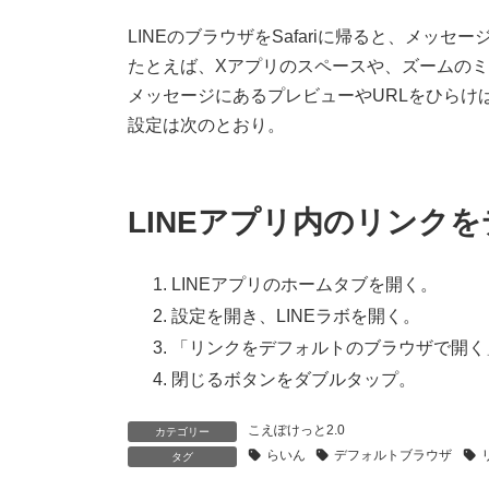
更
新
LINEのブラウザをSafariに帰ると、メッ
日
たとえば、Xアプリのスペースや、ズームの
時
:
メッセージにあるプレビューやURLをひらけ
設定は次のとおり。
LINEアプリ内のリンク
LINEアプリのホームタブを開く。
設定を開き、LINEラボを開く。
「リンクをデフォルトのブラウザで開く
閉じるボタンをダブルタップ。
こえぽけっと2.0
カテゴリー
らいん
デフォルトブラウザ
タグ