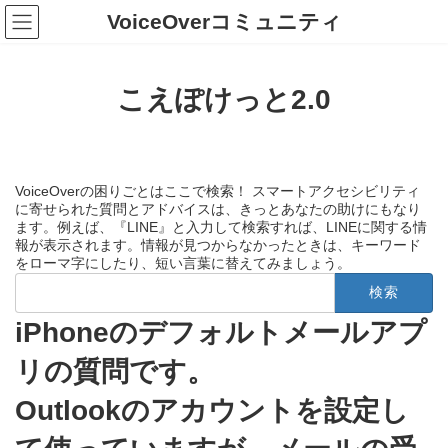
コ
ナ
VoiceOverコミュニティ
ン
ビ
テ
ゲ
ン
ー
ツ
シ
こえぽけっと2.0
へ
ョ
ス
ン
キ
に
ッ
移
プ
動
VoiceOverの困りごとはここで検索！ スマートアクセシビリティ
に寄せられた質問とアドバイスは、きっとあなたの助けにもなり
ます。例えば、『LINE』と入力して検索すれば、LINEに関する情
報が表示されます。情報が見つからなかったときは、キーワード
をローマ字にしたり、短い言葉に替えてみましょう。
検
索:
iPhoneのデフォルトメールアプ
リの質問です。
Outlookのアカウントを設定し