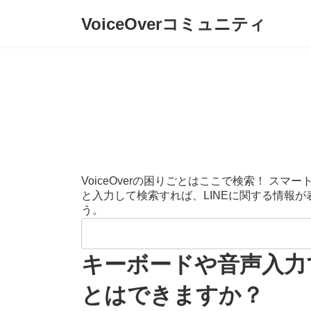
コ
ナ
VoiceOverコミュニティ
ン
ビ
テ
ゲ
ン
ー
ツ
シ
へ
ョ
ス
ン
キ
に
ッ
移
プ
動
VoiceOverの困りごとはここで検索！ 
と入力して検索すれば、LINEに関する情報
う。
検
索:
キーボードや音声入力
とはできますか？