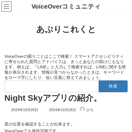
コ
ナ
VoiceOverコミュニティ
ン
ビ
テ
ゲ
ン
ー
ツ
シ
あぷりこれくと
へ
ョ
ス
ン
キ
に
ッ
移
プ
動
VoiceOverの困りごとはここで検索！ スマートアクセシビリティ
に寄せられた質問とアドバイスは、きっとあなたの助けにもなり
ます。例えば、『LINE』と入力して検索すれば、LINEに関する情
報が表示されます。情報が見つからなかったときは、キーワード
をローマ字にしたり、短い言葉に替えてみましょう。
検
索:
Night Skyアプリの紹介。
最
2024年10月26日
2024年10月26日
ひろ
終
更
新
星の位置を確認することが出来ます。
日
VoiceOverでも操作可能です。