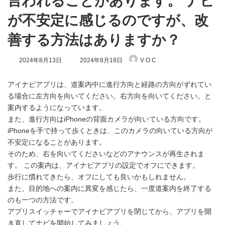
言われることがあります。 ナビ
が不安定に感じるのですが、改
善する方法はありますか？
最
2024年8月13日
2024年8月19日
V O C
終
更
新
アイナビアプリは、道案内中に進行方向と経路の方向がずれてい
日
る場合に左方向を向いてください。右方向を向いてください。と
時
案内するようになっています。
:
また、進行方向はiPhoneの背面カメラが向いている方向です。
iPhoneを手で持って歩くときは、このカメラの向いている方向が
不安定になることがあります。
そのため、右を向いてくださいなどのアナウンスが再生されま
す。 この案内は、アイナビアプリの設定でオフにできます。
歩行に慣れてきたら、オフにしても良いかもしれません。
また、目的地への案内に異変を感じたら、一度道案内を終了する
のも一つの方法です。
アプリスイッチャーでアイナビアプリを閉じてから、アプリを開
き直してナビを開始してみましょう。