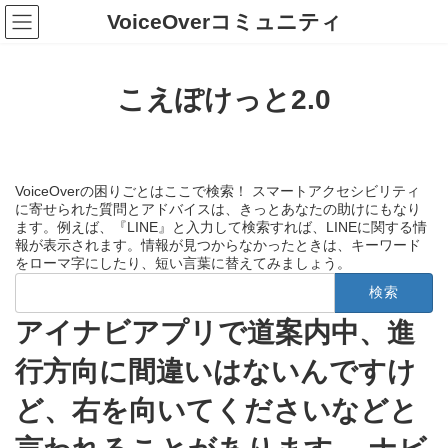
コ
ナ
VoiceOverコミュニティ
ン
ビ
テ
ゲ
ン
ー
ツ
シ
こえぽけっと2.0
へ
ョ
ス
ン
キ
に
ッ
移
プ
動
VoiceOverの困りごとはここで検索！ スマートアクセシビリティ
に寄せられた質問とアドバイスは、きっとあなたの助けにもなり
ます。例えば、『LINE』と入力して検索すれば、LINEに関する情
報が表示されます。情報が見つからなかったときは、キーワード
をローマ字にしたり、短い言葉に替えてみましょう。
検
索:
アイナビアプリで道案内中、進
行方向に間違いはないんですけ
ど、右を向いてくださいなどと