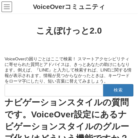
コ
ナ
VoiceOverコミュニティ
ン
ビ
テ
ゲ
ン
ー
ツ
シ
こえぽけっと2.0
へ
ョ
ス
ン
キ
に
ッ
移
プ
動
VoiceOverの困りごとはここで検索！ スマートアクセシビリティ
に寄せられた質問とアドバイスは、きっとあなたの助けにもなり
ます。例えば、『LINE』と入力して検索すれば、LINEに関する情
報が表示されます。情報が見つからなかったときは、キーワード
をローマ字にしたり、短い言葉に替えてみましょう。
検
索:
ナビゲーションスタイルの質問
です。VoiceOver設定にあるナ
ビゲーションスタイルのグルー