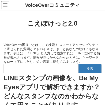
コ
ナ
VoiceOverコミュニティ
ン
ビ
テ
ゲ
ン
ー
ツ
シ
こえぽけっと2.0
へ
ョ
ス
ン
キ
に
ッ
移
プ
動
VoiceOverの困りごとはここで検索！ スマートアクセシビリティ
に寄せられた質問とアドバイスは、きっとあなたの助けにもなり
ます。例えば、『LINE』と入力して検索すれば、LINEに関する情
報が表示されます。情報が見つからなかったときは、キーワード
をローマ字にしたり、短い言葉に替えてみましょう。
検
索:
LINEスタンプの画像を、Be My
Eyesアプリで解析できますか？
どんなスタンプなのかわからな