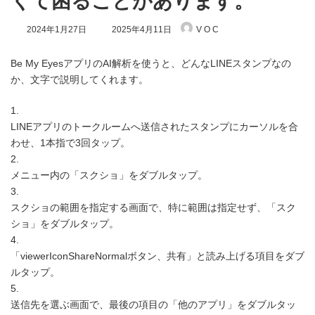
くて困ることがあります。
最
2024年1月27日
2025年4月11日
V O C
終
更
新
Be My EyesアプリのAI解析を使うと、どんなLINEスタンプなの
日
か、文字で説明してくれます。
時
:
1.
LINEアプリのトークルームへ送信されたスタンプにカーソルを合
わせ、1本指で3回タップ。
2.
メニュー内の「スクショ」をダブルタップ。
3.
スクショの範囲を指定する画面で、特に範囲は指定せず、「スク
ショ」をダブルタップ。
4.
「viewerIconShareNormalボタン、共有」と読み上げる項目をダブ
ルタップ。
5.
送信先を選ぶ画面で、最後の項目の「他のアプリ」をダブルタッ