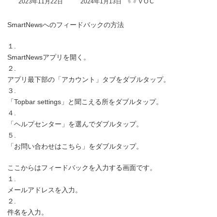
2023年11月22日
2024年1月13日
V O C
終
更
新
SmartNewsへのフィードバックの方法
日
時
１.
:
SmartNewsアプリを開く。
２.
アプリ最下部の「アカウント」タブをダブルタップ。
３.
「Topbar settings」と聞こえる所をダブルタップ。
４.
「ヘルプセンター」を選んでダブルタップ。
５.
「お問い合わせはこちら」をダブルタップ。
ここからはフィードバックを入力する画面です。
１.
メールアドレスを入力。
２.
件名を入力。