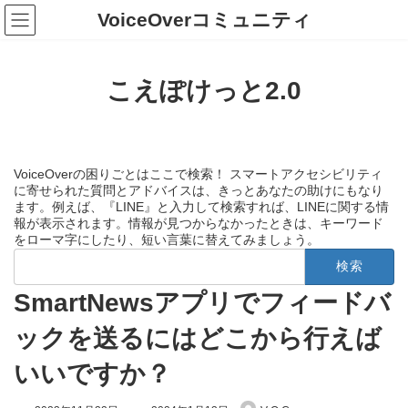
コ
ナ
VoiceOverコミュニティ
ン
ビ
テ
ゲ
ン
ー
ツ
シ
こえぽけっと2.0
へ
ョ
ス
ン
キ
に
ッ
移
プ
動
VoiceOverの困りごとはここで検索！ スマートアクセシビリティ
に寄せられた質問とアドバイスは、きっとあなたの助けにもなり
ます。例えば、『LINE』と入力して検索すれば、LINEに関する情
報が表示されます。情報が見つからなかったときは、キーワード
をローマ字にしたり、短い言葉に替えてみましょう。
検
索:
SmartNewsアプリでフィードバ
ックを送るにはどこから行えば
いいですか？
最