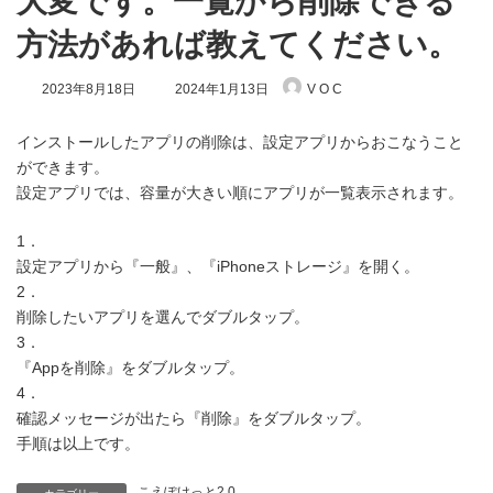
大変です。一覧から削除できる
方法があれば教えてください。
最
2023年8月18日
2024年1月13日
V O C
終
更
新
インストールしたアプリの削除は、設定アプリからおこなうこと
日
ができます。
時
設定アプリでは、容量が大きい順にアプリが一覧表示されます。
:
1．
設定アプリから『一般』、『iPhoneストレージ』を開く。
2．
削除したいアプリを選んでダブルタップ。
3．
『Appを削除』をダブルタップ。
4．
確認メッセージが出たら『削除』をダブルタップ。
手順は以上です。
こえぽけっと2.0