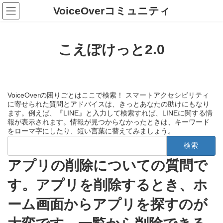
コ
ナ
VoiceOverコミュニティ
ン
ビ
テ
ゲ
ン
ー
ツ
シ
こえぽけっと2.0
へ
ョ
ス
ン
キ
に
ッ
移
プ
動
VoiceOverの困りごとはここで検索！ スマートアクセシビリティ
に寄せられた質問とアドバイスは、きっとあなたの助けにもなり
ます。例えば、『LINE』と入力して検索すれば、LINEに関する情
報が表示されます。情報が見つからなかったときは、キーワード
をローマ字にしたり、短い言葉に替えてみましょう。
検
索:
アプリの削除についての質問で
す。アプリを削除するとき、ホ
ーム画面からアプリを探すのが