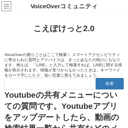
コ
ナ
VoiceOverコミュニティ
ン
ビ
テ
ゲ
ン
ー
ツ
シ
こえぽけっと2.0
へ
ョ
ス
ン
キ
に
ッ
移
プ
動
VoiceOverの困りごとはここで検索！ スマートアクセシビリティ
に寄せられた質問とアドバイスは、きっとあなたの助けにもなり
ます。例えば、『LINE』と入力して検索すれば、LINEに関する情
報が表示されます。情報が見つからなかったときは、キーワード
をローマ字にしたり、短い言葉に替えてみましょう。
検
索:
Youtubeの共有メニューについ
ての質問です。Youtubeアプリ
をアップデートしたら、動画の