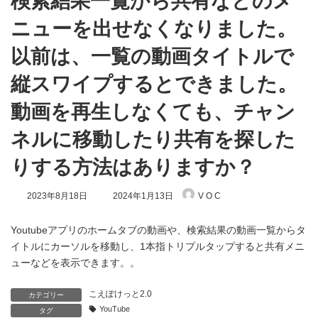
検索結果一覧から共有などのメ
ニューを出せなくなりました。
以前は、一覧の動画タイトルで
縦スワイプするとできました。
動画を再生しなくても、チャン
ネルに移動したり共有を探した
りする方法はありますか？
最
2023年8月18日
2024年1月13日
V O C
終
更
新
Youtubeアプリのホームタブの動画や、検索結果の動画一覧からタ
日
イトルにカーソルを移動し、1本指トリプルタップすると共有メニ
時
ューなどを表示できます。。
:
こえぽけっと2.0
カテゴリー
YouTube
タグ