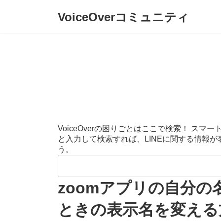
コ
ナ
VoiceOverコミュニティ
ン
ビ
テ
ゲ
ン
ー
ツ
シ
へ
ョ
ス
ン
キ
に
ッ
移
プ
動
VoiceOverの困りごとはここで検索！ 
と入力して検索すれば、LINEに関する情報
う。
検
索:
zoomアプリの自分の
ときの表示名を変える