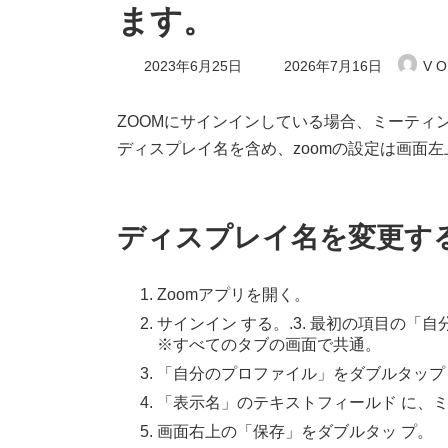
ます。
最
2023年6月25日
2026年7月16日
V O
終
更
新
ZOOMにサインインしている場合、ミーティ
日
ディスプレイ名を含め、zoomの設定は画面
時
:
ディスプレイ名を変更す
Zoomアプリを開く。
サインイン する。.3. 最初の項目の「
※すべてのタブの画面で共通。
「自分のプロファイル」をダブルタップし
「表示名」のテキストフィールド に、
画面右上の「保存」をダブルタッ プ。