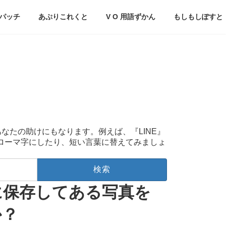
パッチ
あぷりこれくと
V O 用語ずかん
もしもしぽすと
あなたの助けにもなります。例えば、『LINE』
をローマ字にしたり、短い言葉に替えてみましょ
に保存してある写真を
か？