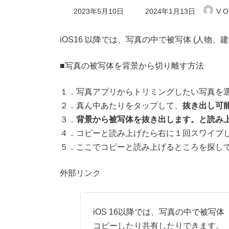
最
2023年5月10日
2024年1月13日
V O
終
更
新
iOS16 以降では、写真の中で被写体 (人
日
時
:
■写真の被写体を背景から切り離す方法
１．写真アプリからトリミングしたい写真を
２．真ん中あたりをタップして、
抜き出し可
３．
背景から被写体を抜き出します。と読み
４．コピーと読み上げたら右に１回スワイプ
５．ここでコピーと読み上げるところを探し
外部リンク
iOS 16以降では、写真の中で被
コピーしたり共有したりできます。