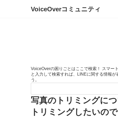
コ
ナ
VoiceOverコミュニティ
ン
ビ
テ
ゲ
ン
ー
ツ
シ
へ
ョ
ス
ン
キ
に
ッ
移
プ
動
VoiceOverの困りごとはここで検索！ 
と入力して検索すれば、LINEに関する情報
う。
検
索:
写真のトリミングにつ
トリミングしたいのです