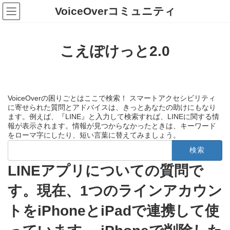
コ
ナ
VoiceOverコミュニティ
ン
ビ
テ
ゲ
ン
ー
ツ
シ
こえぽけっと2.0
へ
ョ
ス
ン
キ
に
ッ
移
プ
動
VoiceOverの困りごとはここで検索！ スマートアクセシビリティ
に寄せられた質問とアドバイスは、きっとあなたの助けにもなり
ます。例えば、『LINE』と入力して検索すれば、LINEに関する情
報が表示されます。情報が見つからなかったときは、キーワード
をローマ字にしたり、短い言葉に替えてみましょう。
検
索:
LINEアプリについての質問で
す。現在、1つのラインアカウン
トをiPhoneとiPadで連携して使