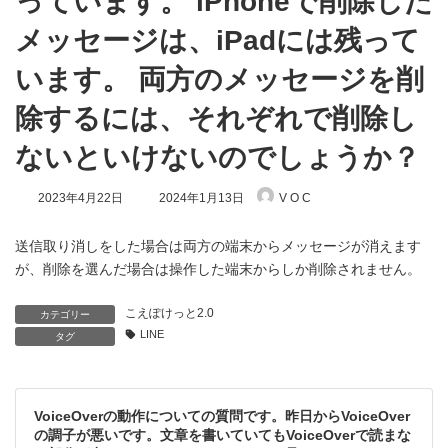
っています。 iPhoneで削除した
メッセージは、iPadには残って
います。 両方のメッセージを削
除するには、それぞれで削除し
ないといけないのでしょうか？
最
2023年4月22日
2024年1月13日
V O C
終
更
新
送信取り消しをした場合は両方の端末からメッセージが消えます
日
が、削除を選んだ場合は操作した端末からしか削除されません。
時
:
こえぽけっと2.0
カテゴリー
LINE
タグ
VoiceOverの動作についての質問です。昨日からVoiceOver
の調子が悪いです。文章を書いていてもVoiceOverで読まな