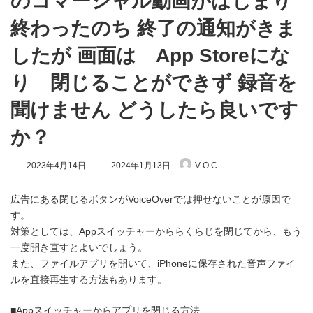
のコマーシャル動画がはじまり
終わったのち 終了の通知がきま
したが 画面は App Storeにな
り 閉じることができず 録音を
聞けません どうしたら良いです
か？
最
2023年4月14日
2024年1月13日
V O C
終
更
新
広告にある閉じるボタンがVoiceOverでは押せないことが原因で
日
す。
時
対策としては、Appスイッチャーかららくらじを閉じてから、もう
:
一度開き直すとよいでしょう。
また、ファイルアプリを開いて、iPhoneに保存された音声ファイ
ルを直接再生する方法もあります。
■Appスイッチャーからアプリを閉じる方法