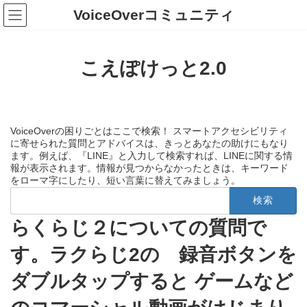
コ
ナ
VoiceOverコミュニティ
ン
ビ
テ
ゲ
ン
ー
ツ
シ
こえぽけっと2.0
へ
ョ
ス
ン
キ
に
ッ
移
プ
動
VoiceOverの困りごとはここで検索！ スマートアクセシビリティ
に寄せられた質問とアドバイスは、きっとあなたの助けにもなり
ます。例えば、『LINE』と入力して検索すれば、LINEに関する情
報が表示されます。情報が見つからなかったときは、キーワード
をローマ字にしたり、短い言葉に替えてみましょう。
検
索:
らくらじ２についての質問で
す。ラクらじ2の 録音ボタンを
ダブルタップすると ゲームなど