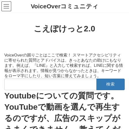
コ
ナ
VoiceOverコミュニティ
ン
ビ
テ
ゲ
ン
ー
ツ
シ
こえぽけっと2.0
へ
ョ
ス
ン
キ
に
ッ
移
プ
動
VoiceOverの困りごとはここで検索！ スマートアクセシビリティ
に寄せられた質問とアドバイスは、きっとあなたの助けにもなり
ます。例えば、『LINE』と入力して検索すれば、LINEに関する情
報が表示されます。情報が見つからなかったときは、キーワード
をローマ字にしたり、短い言葉に替えてみましょう。
検
索:
Youtubeについての質問です。
YouTubeで動画を選んで再生す
るのですが、広告のスキップが