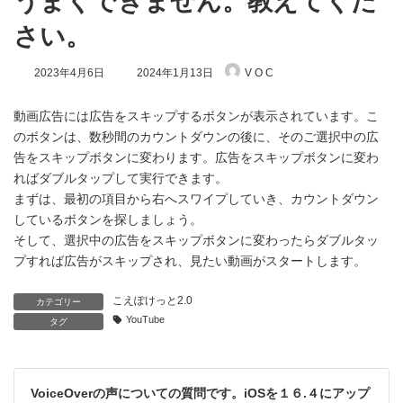
うまくできません。教えてくだ
さい。
最
2023年4月6日
2024年1月13日
V O C
終
更
新
動画広告には広告をスキップするボタンが表示されています。こ
日
のボタンは、数秒間のカウントダウンの後に、そのご選択中の広
時
告をスキップボタンに変わります。広告をスキップボタンに変わ
:
ればダブルタップして実行できます。
まずは、最初の項目から右へスワイプしていき、カウントダウン
しているボタンを探しましょう。
そして、選択中の広告をスキップボタンに変わったらダブルタッ
プすれば広告がスキップされ、見たい動画がスタートします。
こえぽけっと2.0
カテゴリー
YouTube
タグ
VoiceOverの声についての質問です。iOSを１６.４にアップ