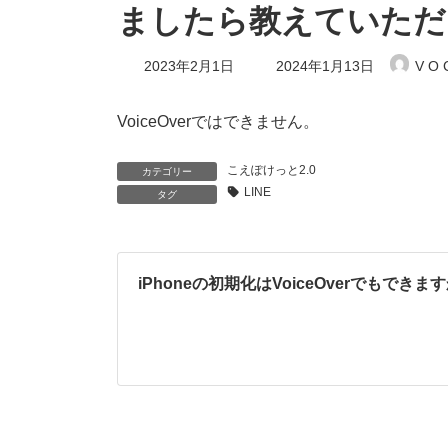
ましたら教えていただ
最
2023年2月1日
2024年1月13日
V O 
終
更
新
VoiceOverではできません。
日
時
:
こえぽけっと2.0
カテゴリー
LINE
タグ
iPhoneの初期化はVoiceOverでもできま