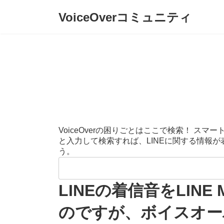
コ
ナ
VoiceOverコミュニティ
ン
ビ
テ
ゲ
ン
ー
ツ
シ
へ
ョ
ス
ン
キ
に
ッ
移
プ
動
VoiceOverの困りごとはここで検索！ 
と入力して検索すれば、LINEに関する情報
う。
検
索:
LINEの着信音をLI
のですが、ボイスオー