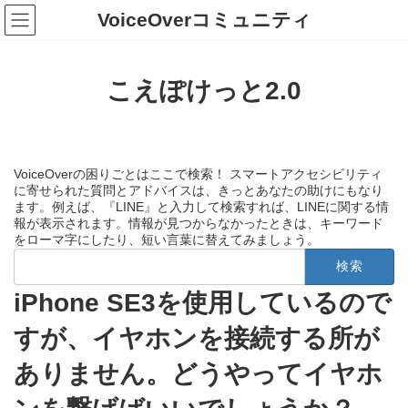
コ
ナ
VoiceOverコミュニティ
ン
ビ
テ
ゲ
ン
ー
ツ
シ
こえぽけっと2.0
へ
ョ
ス
ン
キ
に
ッ
移
プ
動
VoiceOverの困りごとはここで検索！ スマートアクセシビリティ
に寄せられた質問とアドバイスは、きっとあなたの助けにもなり
ます。例えば、『LINE』と入力して検索すれば、LINEに関する情
報が表示されます。情報が見つからなかったときは、キーワード
をローマ字にしたり、短い言葉に替えてみましょう。
検
索:
iPhone SE3を使用しているので
すが、イヤホンを接続する所が
ありません。どうやってイヤホ