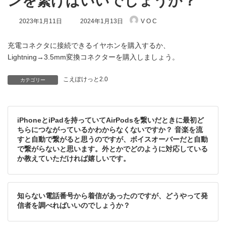
ンを繋げばいいでしょうか？
最
2023年1月11日
2024年1月13日
V O C
終
更
新
充電コネクタに接続できるイヤホンを購入するか、
日
Lightning→3.5mm変換コネクターを購入しましょう。
時
:
こえぽけっと2.0
カテゴリー
iPhoneとiPadを持っていてAirPodsを繋いだときに最初ど
ちらにつながっているかわからなくないですか？ 音楽を流
すと自動で繋がると思うのですが、ボイスオーバーだと自動
で繋がらないと思います。外とかでどのように対応している
か教えていただければ嬉しいです。
知らない電話番号から着信があったのですが、どうやって発
信者を調べればいいのでしょうか？