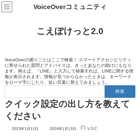
コ
ナ
VoiceOverコミュニティ
ン
ビ
テ
ゲ
ン
ー
ツ
シ
こえぽけっと2.0
へ
ョ
ス
ン
キ
に
ッ
移
プ
動
VoiceOverの困りごとはここで検索！ スマートアクセシビリティ
に寄せられた質問とアドバイスは、きっとあなたの助けにもなり
ます。例えば、『LINE』と入力して検索すれば、LINEに関する情
報が表示されます。情報が見つからなかったときは、キーワード
をローマ字にしたり、短い言葉に替えてみましょう。
検
索:
クイック設定の出し方を教えて
ください
最
2023年1月11日
2024年1月13日
V O C
終
更