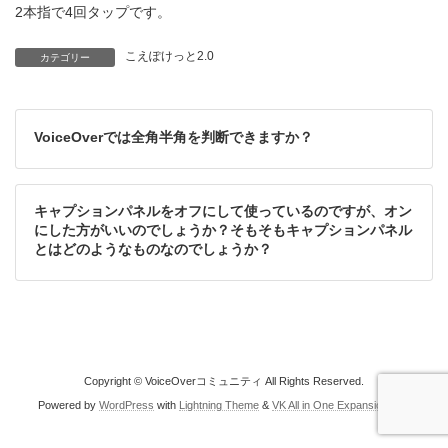
新
2本指で4回タップです。
日
時
こえぽけっと2.0
:
カテゴリー
VoiceOverでは全角半角を判断できますか？
キャプションパネルをオフにして使っているのですが、オン
にした方がいいのでしょうか？そもそもキャプションパネル
とはどのようなものなのでしょうか？
Copyright © VoiceOverコミュニティ All Rights Reserved.
Powered by
WordPress
with
Lightning Theme
&
VK All in One Expansion Unit