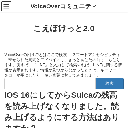
コ
ナ
VoiceOverコミュニティ
ン
ビ
テ
ゲ
ン
ー
ツ
シ
こえぽけっと2.0
へ
ョ
ス
ン
キ
に
ッ
移
プ
動
VoiceOverの困りごとはここで検索！ スマートアクセシビリティ
に寄せられた質問とアドバイスは、きっとあなたの助けにもなり
ます。例えば、『LINE』と入力して検索すれば、LINEに関する情
報が表示されます。情報が見つからなかったときは、キーワード
をローマ字にしたり、短い言葉に替えてみましょう。
検
索:
iOS 16にしてからSuicaの残高
を読み上げなくなりました。読
み上げるようにする方法はあり