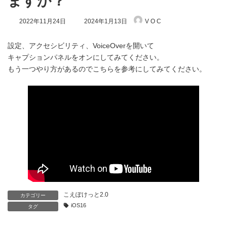
ますか？
最
2022年11月24日
2024年1月13日
V O C
終
更
新
設定、アクセシビリティ、VoiceOverを開いて
日
キャプションパネルをオンにしてみてください。
時
もう一つやり方があるのでこちらを参考にしてみてください。
:
こえぽけっと2.0
カテゴリー
iOS16
タグ