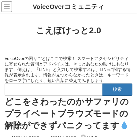
コ
ナ
VoiceOverコミュニティ
ン
ビ
テ
ゲ
ン
ー
ツ
シ
こえぽけっと2.0
へ
ョ
ス
ン
キ
に
ッ
移
プ
動
VoiceOverの困りごとはここで検索！ スマートアクセシビリティ
に寄せられた質問とアドバイスは、きっとあなたの助けにもなり
ます。例えば、『LINE』と入力して検索すれば、LINEに関する情
報が表示されます。情報が見つからなかったときは、キーワード
をローマ字にしたり、短い言葉に替えてみましょう。
検
索:
どこをさわったのかサファリの
プライベートブラウズモードの
解除ができずパニクってます
最