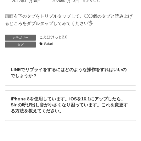
2022年11月30日
2024年1月13日
V O C
終
更
新
画面右下のタブをトリプルタップして、◯◯個のタブと読み上げ
日
るところをダブルタップしてみてください🖐
時
:
こえぽけっと2.0
カテゴリー
Safari
タグ
LINEでリプライをするにはどのような操作をすればいいの
でしょうか？
iPhone 8を使用しています。iOSを16.1にアップしたら、
Siriの呼び出し音が小さくなり困っています。これを変更す
る方法を教えてください。