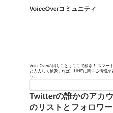
コ
ナ
VoiceOverコミュニティ
ン
ビ
テ
ゲ
ン
ー
ツ
シ
へ
ョ
ス
ン
キ
に
ッ
移
プ
動
VoiceOverの困りごとはここで検索！ 
と入力して検索すれば、LINEに関する情報
う。
検
索:
Twitterの誰かの
のリストとフォロワー