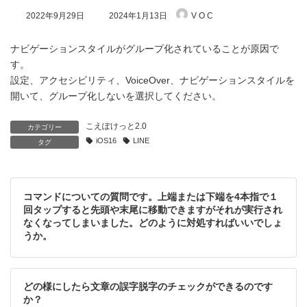
最
2022年9月29日
2024年1月13日
V O C
終
更
新
ナビゲーションスタイルがグループ化されていることが原因で
日
す。
時
設定、アクセシビリティ、VoiceOver、ナビゲーションスタイルを
:
開いて、グループ化しないを選択してください。
こえぽけっと2.0
カテゴリー
iOS16
LINE
タグ
コマンドについての質問です。上端または下端を4本指で１
回タップすると先頭や末尾に移動できますがそれが実行され
なくなってしまいました。どのように対処すればいいでしょ
うか。
どの様にしたら文章の誤字脱字のチェックができるのです
か？