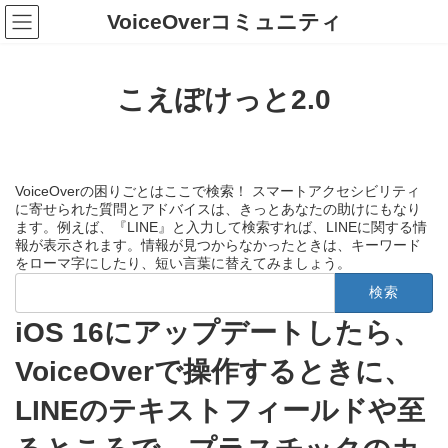
コ
ナ
VoiceOverコミュニティ
ン
ビ
テ
ゲ
ン
ー
ツ
シ
こえぽけっと2.0
へ
ョ
ス
ン
キ
に
ッ
移
プ
動
VoiceOverの困りごとはここで検索！ スマートアクセシビリティ
に寄せられた質問とアドバイスは、きっとあなたの助けにもなり
ます。例えば、『LINE』と入力して検索すれば、LINEに関する情
報が表示されます。情報が見つからなかったときは、キーワード
をローマ字にしたり、短い言葉に替えてみましょう。
検
索:
iOS 16にアップデートしたら、
VoiceOverで操作するときに、
LINEのテキストフィールドや至