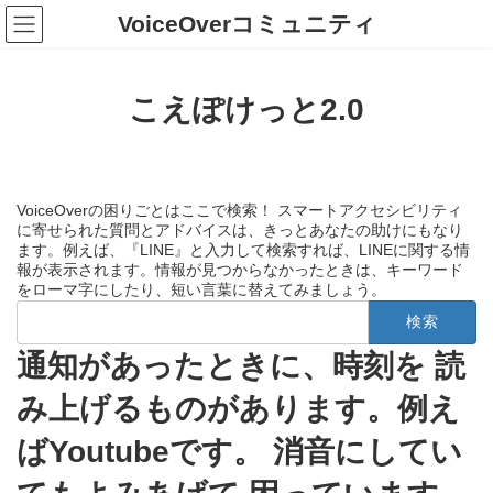
コ
ナ
VoiceOverコミュニティ
ン
ビ
テ
ゲ
ン
ー
ツ
シ
こえぽけっと2.0
へ
ョ
ス
ン
キ
に
ッ
移
プ
動
VoiceOverの困りごとはここで検索！ スマートアクセシビリティ
に寄せられた質問とアドバイスは、きっとあなたの助けにもなり
ます。例えば、『LINE』と入力して検索すれば、LINEに関する情
報が表示されます。情報が見つからなかったときは、キーワード
をローマ字にしたり、短い言葉に替えてみましょう。
検
索:
通知があったときに、時刻を 読
み上げるものがあります。例え
ばYoutubeです。 消音にしてい