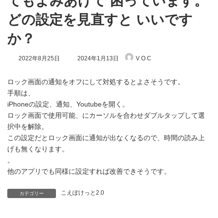
てもよみあげて 困っています。
どの設定を見直すと いいです
か？
最
2022年8月25日
2024年1月13日
V O C
終
更
新
ロック画面の通知をオフにして対処するとよさそうです。
日
手順は、
時
iPhoneの設定、通知、Youtubeを開く。
:
ロック画面で使用可能、にカーソルを合わせダブルタップして選
択中を解除。
この設定だとロック画面に通知が出なくなるので、時間の読み上
げも無くなります。
。
他のアプリでも同様に設定すれば改善できそうです。
こえぽけっと2.0
カテゴリー