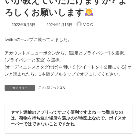
いか教えていただけますか? よ
ろしくお願いします
最
2022年6月3日
2024年1月13日
V O C
終
更
新
twitterのヘルプに載っていました。
日
時
アカウントメニューボタンから、[設定とプライバシー] を選択。
:
[プライバシーと安全] を選択。
[オーディエンスとタグ付け]を開いて [ツイートを非公開にする] オ
ンと読まれたら、1本指ダブルタップでオフにしてください。
こえぽけっと2.0
カテゴリー
ヤマト運輸のアプリってすごく便利ですよね 一つ難点なの
は、荷物を持ち込む場所を選ぶのが地図上なので、ボイスオ
ーバーではできないことですかね