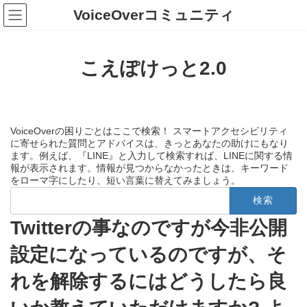
コ
ナ
VoiceOverコミュニティ
ン
ビ
テ
ゲ
ン
ー
ツ
シ
こえぽけっと2.0
へ
ョ
ス
ン
キ
に
ッ
移
プ
動
VoiceOverの困りごとはここで検索！ スマートアクセシビリティ
に寄せられた質問とアドバイスは、きっとあなたの助けにもなり
ます。例えば、『LINE』と入力して検索すれば、LINEに関する情
報が表示されます。情報が見つからなかったときは、キーワード
をローマ字にしたり、短い言葉に替えてみましょう。
検
索:
Twitterの事なのですが今非公開
設定になっているのですが、そ
れを解除するにはどうしたら良