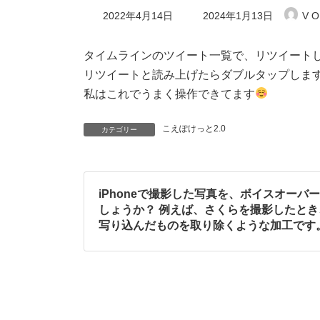
最
2022年4月14日
2024年1月13日
V O
終
更
新
タイムラインのツイート一覧で、リツイート
日
リツイートと読み上げたらダブルタップしま
時
:
私はこれでうまく操作できてます
こえぽけっと2.0
カテゴリー
iPhoneで撮影した写真を、ボイスオーバ
しょうか？ 例えば、さくらを撮影したと
写り込んだものを取り除くような加工です