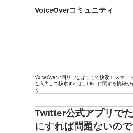
コ
ナ
VoiceOverコミュニティ
ン
ビ
テ
ゲ
ン
ー
ツ
シ
へ
ョ
ス
ン
キ
に
ッ
移
プ
動
VoiceOverの困りごとはここで検索！ 
と入力して検索すれば、LINEに関する情報
う。
検
索:
Twitter公式アプリ
にすれば問題ないので