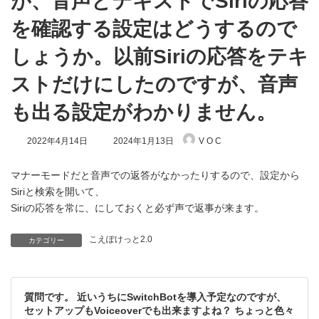
が、音声とテキストでSiriの応答
を確認する設定はどうするので
しょうか。以前Siriの応答をテキ
ストだけにしたのですが、音声
も出る設定がわかりません。
最
2022年4月14日
2024年1月13日
V O C
終
更
新
マナーモードだと音声での返答がなかったりするので、設定から
日
Siriと検索を開いて、
時
Siriの応答を常に、にしておくと必ず声で返事が来ます。
:
こえぽけっと2.0
カテゴリー
質問です。 近いうちにSwitchBotを導入予定なのですが、
セットアップもVoiceoverでも出来ますよね？ ちょっと色々