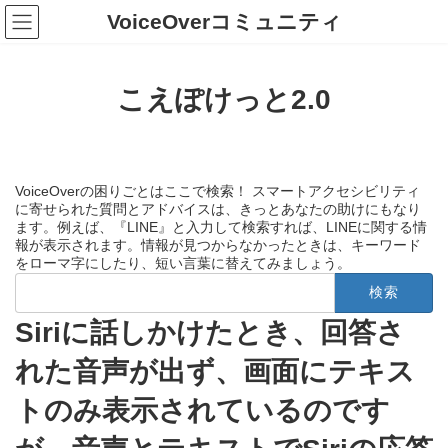
コ
ナ
VoiceOverコミュニティ
ン
ビ
テ
ゲ
ン
ー
ツ
シ
こえぽけっと2.0
へ
ョ
ス
ン
キ
に
ッ
移
プ
動
VoiceOverの困りごとはここで検索！ スマートアクセシビリティ
に寄せられた質問とアドバイスは、きっとあなたの助けにもなり
ます。例えば、『LINE』と入力して検索すれば、LINEに関する情
報が表示されます。情報が見つからなかったときは、キーワード
をローマ字にしたり、短い言葉に替えてみましょう。
検
索:
Siriに話しかけたとき、回答さ
れた音声が出ず、画面にテキス
トのみ表示されているのです