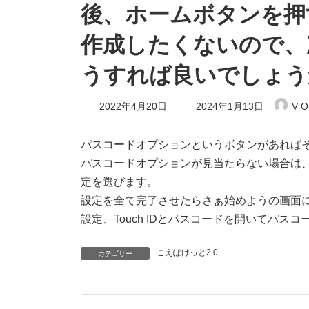
後、ホームボタンを押
作成したくないので、
うすれば良いでしょう
最
2022年4月20日
2024年1月13日
V O
終
更
新
パスコードオプションというボタンがあれば
日
パスコードオプションが見当たらない場合は、と
時
:
定を選びます。
設定を全て完了させたらさぁ始めようの画面
設定、Touch IDとパスコードを開いてパ
こえぽけっと2.0
カテゴリー