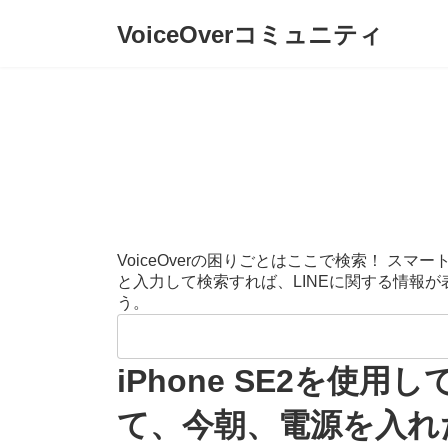
コ
ナ
VoiceOverコミュニティ
ン
ビ
テ
ゲ
ン
ー
ツ
シ
へ
ョ
ス
ン
キ
に
ッ
移
プ
動
VoiceOverの困りごとはここで検索！ 
と入力して検索すれば、LINEに関する情報
う。
検
索:
iPhone SE2を
て、今朝、電源を入れ