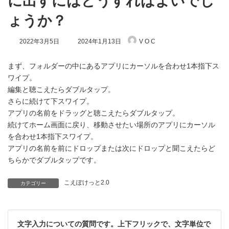
に出すにはどうすればよいでし
ょうか？
最
2022年3月5日
2024年1月13日
V O C
終
更
新
まず、フォルダーの中にあるアプリにカーソルを合わせ1本指下ス
日
ワイプ。
時
編集と聴こえたらダブルタップ。
:
さらに続けて下スワイプ。
アプリの名前をドラッグと聴こえたらダブルタップ。
続けてホーム画面に戻り、移動させたい場所のアプリにカーソル
を合わせ1本指下スワイプ。
アプリの名前を前にドロップまたは次にドロップと聞こえたらど
ちらかでダブルタップです。
こえぽけっと2.0
カテゴリー
文字入力についての質問です。上下フリックで、文字単位で