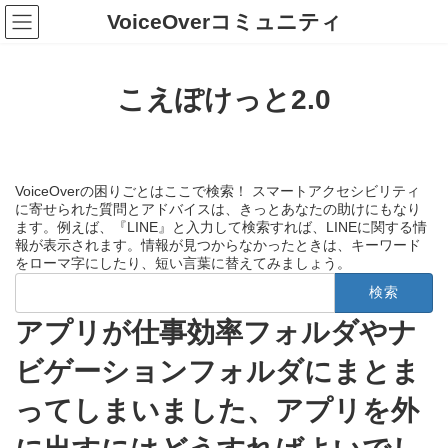
コ
ナ
VoiceOverコミュニティ
ン
ビ
テ
ゲ
ン
ー
ツ
シ
こえぽけっと2.0
へ
ョ
ス
ン
キ
に
ッ
移
プ
動
VoiceOverの困りごとはここで検索！ スマートアクセシビリティ
に寄せられた質問とアドバイスは、きっとあなたの助けにもなり
ます。例えば、『LINE』と入力して検索すれば、LINEに関する情
報が表示されます。情報が見つからなかったときは、キーワード
をローマ字にしたり、短い言葉に替えてみましょう。
検
索:
アプリが仕事効率フォルダやナ
ビゲーションフォルダにまとま
ってしまいました、アプリを外