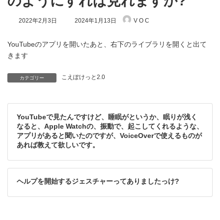
のようにすれば見れますか?
最
2022年2月3日
2024年1月13日
V O C
終
更
新
YouTubeのアプリを開いたあと、右下のライブラリを開くと出て
日
きます
時
:
こえぽけっと2.0
カテゴリー
YouTubeで見たんですけど、睡眠がというか、眠りが浅く
なると、Apple Watchの、振動で、起こしてくれるような、
アプリがあると聞いたのですが、VoiceOverで使えるものが
あれば教えて欲しいです。
ヘルプを開始するジェスチャーってありましたっけ?