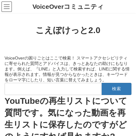
コ
ナ
VoiceOverコミュニティ
ン
ビ
テ
ゲ
ン
ー
ツ
シ
こえぽけっと2.0
へ
ョ
ス
ン
キ
に
ッ
移
プ
動
VoiceOverの困りごとはここで検索！ スマートアクセシビリティ
に寄せられた質問とアドバイスは、きっとあなたの助けにもなり
ます。例えば、『LINE』と入力して検索すれば、LINEに関する情
報が表示されます。情報が見つからなかったときは、キーワード
をローマ字にしたり、短い言葉に替えてみましょう。
検
索:
YouTubeの再生リストについて
質問です。気になった動画を再
生リストに保存したのですがど