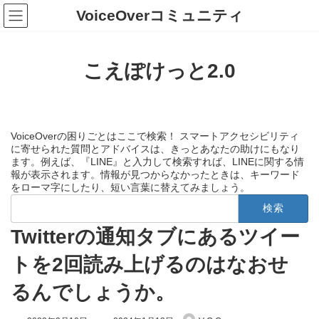
コ
ナ
VoiceOverコミュニティ
ン
ビ
テ
ゲ
ン
ー
ツ
シ
こえぽけっと2.0
へ
ョ
ス
ン
キ
に
ッ
移
プ
動
VoiceOverの困りごとはここで検索！ スマートアクセシビリティ
に寄せられた質問とアドバイスは、きっとあなたの助けにもなり
ます。例えば、『LINE』と入力して検索すれば、LINEに関する情
報が表示されます。情報が見つからなかったときは、キーワード
をローマ字にしたり、短い言葉に替えてみましょう。
検
索:
Twitterの通知タブにあるツイー
トを2回読み上げるのはなおせ
るんでしょうか。
最