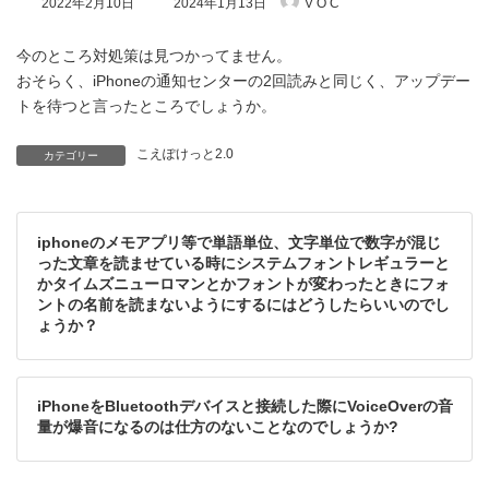
2022年2月10日
2024年1月13日
V O C
終
更
新
今のところ対処策は見つかってません。
日
おそらく、iPhoneの通知センターの2回読みと同じく、アップデー
時
トを待つと言ったところでしょうか。
:
こえぽけっと2.0
カテゴリー
iphoneのメモアプリ等で単語単位、文字単位で数字が混じ
った文章を読ませている時にシステムフォントレギュラーと
かタイムズニューロマンとかフォントが変わったときにフォ
ントの名前を読まないようにするにはどうしたらいいのでし
ょうか？
iPhoneをBluetoothデバイスと接続した際にVoiceOverの音
量が爆音になるのは仕方のないことなのでしょうか?