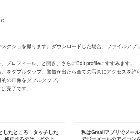
 C
かスクショを撮ります。ダウンロードした場合、ファイルアプ
、プロフィール、と開き、さらにEdit profileにすすみます。
る、をダブルタップ。警告が出たら全ての写真にアクセスを許
目的の画像をダブルタップ。
けば完了です。
としたところ タッチした
私はGmailアプリでメ
を 修正するのは、どのよ
でジーメールのアイコン