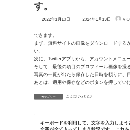
す。
最
2022年1月13日
2024年1月13日
V O
終
更
新
できます。
日
まず、無料サイトの画像をダウンロードする
時
:
い。
次に、Twitterアプリから、アカウントメニュー
そして、最後の項目のプロフィール画像を撮
写真の一覧が出たら保存した日時を頼りに、
あとは、適用や保存などのボタンを押してい
こえぽけっと2.0
カテゴリー
キーボードを利用して、文字を入力しよう
文字が全て入ってしまう状況です。 これ