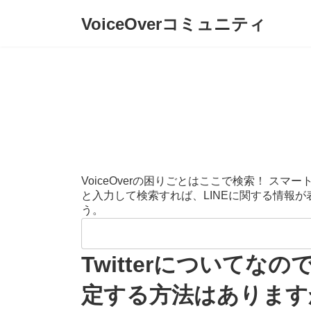
コ
ナ
VoiceOverコミュニティ
ン
ビ
テ
ゲ
ン
ー
ツ
シ
へ
ョ
ス
ン
キ
に
ッ
移
プ
動
VoiceOverの困りごとはここで検索！ 
と入力して検索すれば、LINEに関する情報
う。
検
索:
Twitterについて
定する方法はあります