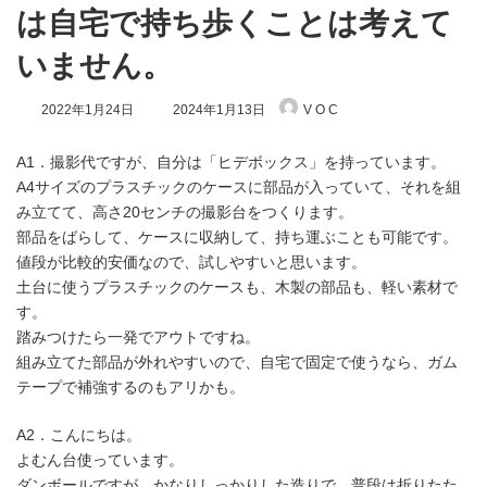
は自宅で持ち歩くことは考えて
いません。
最
2022年1月24日
2024年1月13日
V O C
終
更
新
A1．撮影代ですが、自分は「ヒデボックス」を持っています。
日
A4サイズのプラスチックのケースに部品が入っていて、それを組
時
み立てて、高さ20センチの撮影台をつくります。
:
部品をばらして、ケースに収納して、持ち運ぶことも可能です。
値段が比較的安価なので、試しやすいと思います。
土台に使うプラスチックのケースも、木製の部品も、軽い素材で
す。
踏みつけたら一発でアウトですね。
組み立てた部品が外れやすいので、自宅で固定で使うなら、ガム
テープで補強するのもアリかも。
A2．こんにちは。
よむん台使っています。
ダンボールですが、かなりしっかりした造りで、普段は折りたた