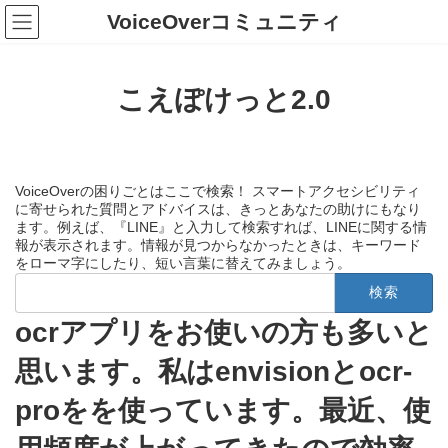
コ
ナ
VoiceOverコミュニティ
ン
ビ
テ
ゲ
ン
ー
ツ
シ
こえぽけっと2.0
へ
ョ
ス
ン
キ
に
ッ
移
プ
動
VoiceOverの困りごとはここで検索！ スマートアクセシビリティ
に寄せられた質問とアドバイスは、きっとあなたの助けにもなり
ます。例えば、『LINE』と入力して検索すれば、LINEに関する情
報が表示されます。情報が見つからなかったときは、キーワード
をローマ字にしたり、短い言葉に替えてみましょう。
検
索:
ocrアプリをお使いの方も多いと
思います。私はenvisionとocr-
proをを使っています。最近、使