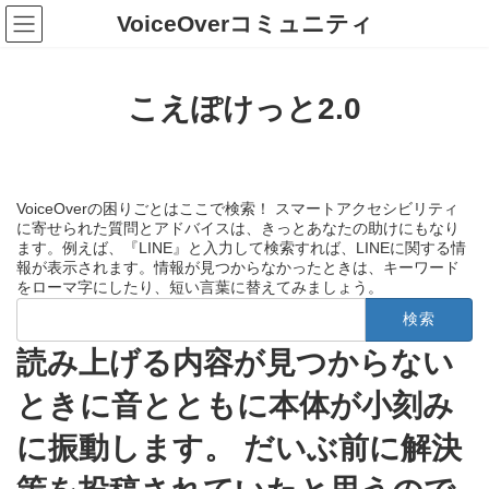
コ
ナ
VoiceOverコミュニティ
ン
ビ
テ
ゲ
ン
ー
ツ
シ
こえぽけっと2.0
へ
ョ
ス
ン
キ
に
ッ
移
プ
動
VoiceOverの困りごとはここで検索！ スマートアクセシビリティ
に寄せられた質問とアドバイスは、きっとあなたの助けにもなり
ます。例えば、『LINE』と入力して検索すれば、LINEに関する情
報が表示されます。情報が見つからなかったときは、キーワード
をローマ字にしたり、短い言葉に替えてみましょう。
検
索:
読み上げる内容が見つからない
ときに音とともに本体が小刻み
に振動します。 だいぶ前に解決