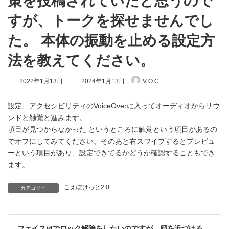
策を投稿されていたと思うので
すが、トークを探せませんでし
た。 本体の振動を止める設定方
法を教えてください。
最
2022年1月13日
2024年1月13日
V O C
終
更
新
設定、アクセシビリティのVoiceOverに入ってオーディオからサウ
日
ンドと触覚と進みます。
時
項目が見つからなかった というところに触覚という項目があるの
:
でオフにしてみてください。そのあと右スワイプするとプレビュ
ーという項目があり、設定できてるかどうか確認することもでき
ます。
こえぽけっと2.0
カテゴリー
フェイスidでロック解除をしたいのですが、顔を近づける