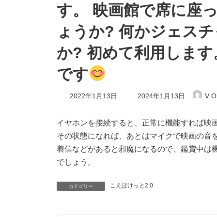
す。 映画館で席に座
ょうか? 何かジェス
か? 初めて利用しま
です
最
2022年1月13日
2024年1月13日
V O
終
更
新
イヤホンを接続すると、正常に機能すれば映
日
その状態になれば、あとはマイクで映画の音
時
:
着信などがあると邪魔になるので、鑑賞中は
でしょう。
こえぽけっと2.0
カテゴリー