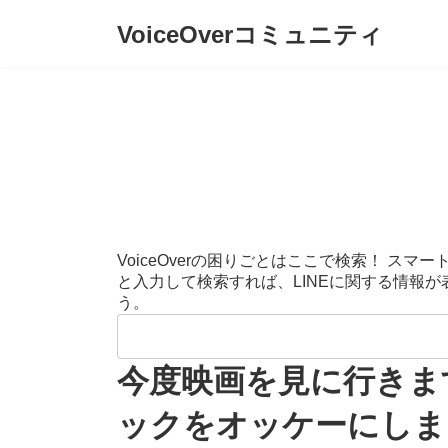
コ
ナ
VoiceOverコミュニティ
ン
ビ
テ
ゲ
ン
ー
ツ
シ
へ
ョ
ス
ン
キ
に
ッ
移
プ
動
VoiceOverの困りごとはここで検索！ 
と入力して検索すれば、LINEに関する情報
う。
検
索:
今度映画を見に行きま
ックをオッケーにしま