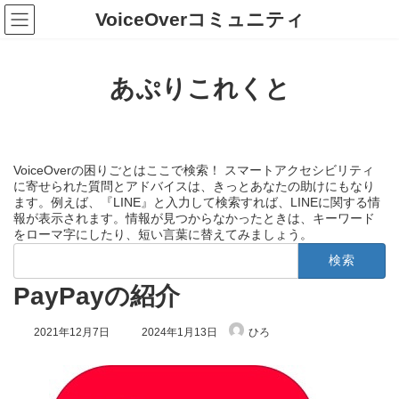
コ
ナ
VoiceOverコミュニティ
ン
ビ
テ
ゲ
ン
ー
ツ
シ
あぷりこれくと
へ
ョ
ス
ン
キ
に
ッ
移
プ
動
VoiceOverの困りごとはここで検索！ スマートアクセシビリティ
に寄せられた質問とアドバイスは、きっとあなたの助けにもなり
ます。例えば、『LINE』と入力して検索すれば、LINEに関する情
報が表示されます。情報が見つからなかったときは、キーワード
をローマ字にしたり、短い言葉に替えてみましょう。
検
索:
PayPayの紹介
最
2021年12月7日
2024年1月13日
ひろ
終
更
新
日