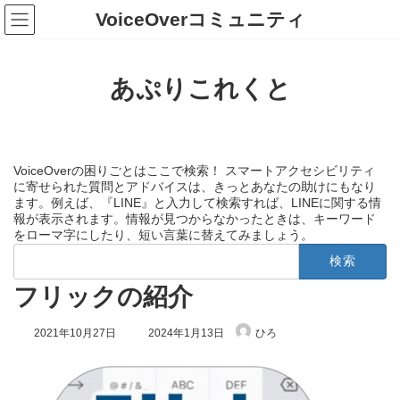
コ
ナ
VoiceOverコミュニティ
ン
ビ
テ
ゲ
ン
ー
ツ
シ
あぷりこれくと
へ
ョ
ス
ン
キ
に
ッ
移
プ
動
VoiceOverの困りごとはここで検索！ スマートアクセシビリティ
に寄せられた質問とアドバイスは、きっとあなたの助けにもなり
ます。例えば、『LINE』と入力して検索すれば、LINEに関する情
報が表示されます。情報が見つからなかったときは、キーワード
をローマ字にしたり、短い言葉に替えてみましょう。
検
索:
フリックの紹介
最
2021年10月27日
2024年1月13日
ひろ
終
更
新
日